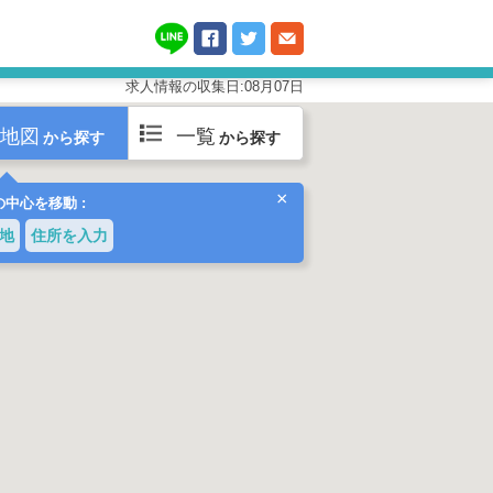
求人情報の収集日:08月07日
地図
一覧
から探す
から探す
×
中心を移動 :
地
住所を入力