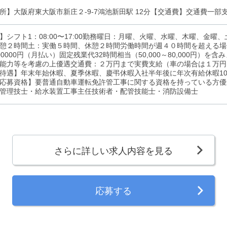
所】大阪府東大阪市新庄２-9-7鴻池新田駅 12分【交通費】交通費一部
】シフト1：08:00〜17:00勤務曜日：月曜、火曜、水曜、木曜、金曜
憩２時間土：実働５時間、休憩２時間労働時間が週４０時間を超える場
00000円（月払い）固定残業代32時間相当（50,000～80,000円）
能力等を考慮の上優遇交通費：２万円まで実費支給（車の場合は１万円
待遇】年末年始休暇、夏季休暇、慶弔休暇入社半年後に年次有給休暇1
応募資格】要普通自動車運転免許管工事に関する資格を持っている方優
管理技士・給水装置工事主任技術者・配管技能士・消防設備士
さらに詳しい求人内容を見る
応募する