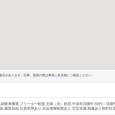
場合があります。応募、面接の際は事前に各店舗にご確認ください。
,経験者優遇,フリーター歓迎,主婦（夫）歓迎,中高年活躍中,50代～活躍中
由,服装自由,社員登用あり,社会保険制度あり,労災完備,制服あり契約