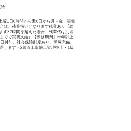
支給
、土曜1日8時間から週6日から月－金：実働
合は、残業扱いとなります残業あり【給
を含みます32時間を超えた場合、残業代は別途
までで実費支給）【勤務期間】半年以上
0日付与、社会保険制度あり、労災完備、
遇します・2級管工事施工管理技士・1級