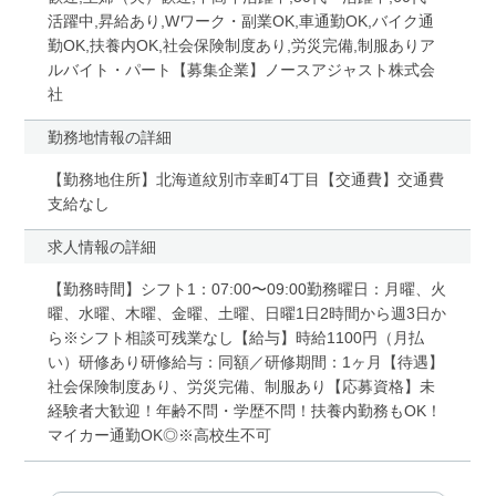
活躍中,昇給あり,Wワーク・副業OK,車通勤OK,バイク通
勤OK,扶養内OK,社会保険制度あり,労災完備,制服ありア
ルバイト・パート【募集企業】ノースアジャスト株式会
社
勤務地情報の詳細
【勤務地住所】北海道紋別市幸町4丁目【交通費】交通費
支給なし
求人情報の詳細
【勤務時間】シフト1：07:00〜09:00勤務曜日：月曜、火
曜、水曜、木曜、金曜、土曜、日曜1日2時間から週3日か
ら※シフト相談可残業なし【給与】時給1100円（月払
い）研修あり研修給与：同額／研修期間：1ヶ月【待遇】
社会保険制度あり、労災完備、制服あり【応募資格】未
経験者大歓迎！年齢不問・学歴不問！扶養内勤務もOK！
マイカー通勤OK◎※高校生不可