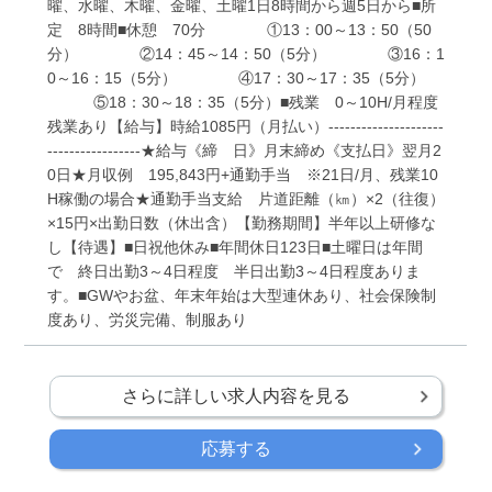
曜、水曜、木曜、金曜、土曜1日8時間から週5日から■所
定 8時間■休憩 70分 ①13：00～13：50（50
分） ②14：45～14：50（5分） ③16：1
0～16：15（5分） ④17：30～17：35（5分）
⑤18：30～18：35（5分）■残業 0～10H/月程度
残業あり【給与】時給1085円（月払い）---------------------
-----------------★給与《締 日》月末締め《支払日》翌月2
0日★月収例 195,843円+通勤手当 ※21日/月、残業10
H稼働の場合★通勤手当支給 片道距離（㎞）×2（往復）
×15円×出勤日数（休出含）【勤務期間】半年以上研修な
し【待遇】■日祝他休み■年間休日123日■土曜日は年間
で 終日出勤3～4日程度 半日出勤3～4日程度ありま
す。■GWやお盆、年末年始は大型連休あり、社会保険制
度あり、労災完備、制服あり
さらに詳しい求人内容を見る
応募する