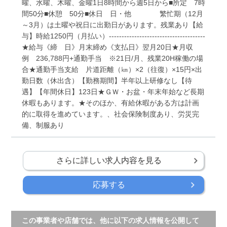
曜、水曜、木曜、金曜1日8時間から週5日から■所定 7時
間50分■休憩 50分■休日 日・他 繁忙期（12月
～3月）は土曜や祝日に出勤日があります。残業あり【給
与】時給1250円（月払い）--------------------------------------
★給与《締 日》月末締め《支払日》翌月20日★月収
例 236,788円+通勤手当 ※21日/月、残業20H稼働の場
合★通勤手当支給 片道距離（㎞）×2（往復）×15円×出
勤日数（休出含）【勤務期間】半年以上研修なし【待
遇】【年間休日】123日★ＧＷ・お盆・年末年始など長期
休暇もあります。★そのほか、有給休暇がある方は計画
的に取得を進めています。、社会保険制度あり、労災完
備、制服あり
さらに詳しい求人内容を見る
応募する
この事業者や店舗では、他に以下の求人情報を公開して